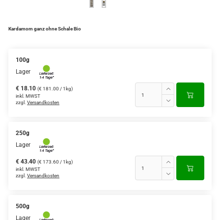
Kardamom ganz ohne Schale Bio
100g
Lager
€ 18.10
(€ 181.00 / 1kg)
inkl. MWST
zzgl.
Versandkosten
250g
Lager
€ 43.40
(€ 173.60 / 1kg)
inkl. MWST
zzgl.
Versandkosten
500g
Lager