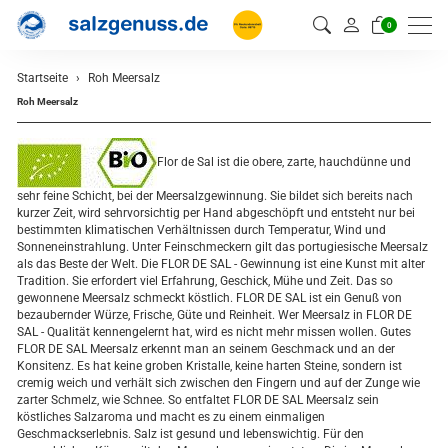
0
Startseite
Roh Meersalz
Roh Meersalz
Flor de Sal ist die obere, zarte, hauchdünne und
sehr feine Schicht, bei der Meersalzgewinnung. Sie bildet sich bereits nach
kurzer Zeit, wird sehrvorsichtig per Hand abgeschöpft und entsteht nur bei
bestimmten klimatischen Verhältnissen durch Temperatur, Wind und
Sonneneinstrahlung. Unter Feinschmeckern gilt das portugiesische Meersalz
als das Beste der Welt. Die FLOR DE SAL - Gewinnung ist eine Kunst mit alter
Tradition. Sie erfordert viel Erfahrung, Geschick, Mühe und Zeit. Das so
gewonnene Meersalz schmeckt köstlich. FLOR DE SAL ist ein Genuß von
bezaubernder Würze, Frische, Güte und Reinheit. Wer Meersalz in FLOR DE
SAL - Qualität kennengelernt hat, wird es nicht mehr missen wollen. Gutes
FLOR DE SAL Meersalz erkennt man an seinem Geschmack und an der
Konsitenz. Es hat keine groben Kristalle, keine harten Steine, sondern ist
cremig weich und verhält sich zwischen den Fingern und auf der Zunge wie
zarter Schmelz, wie Schnee. So entfaltet FLOR DE SAL Meersalz sein
köstliches Salzaroma und macht es zu einem einmaligen
Geschmackserlebnis. Salz ist gesund und lebenswichtig. Für den