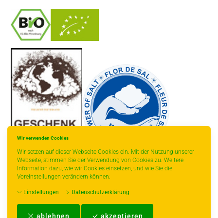
-
----------------
Wir verwenden Cookies
Wir setzen auf dieser Webseite Cookies ein. Mit der Nutzung unserer
Webseite, stimmen Sie der Verwendung von Cookies zu. Weitere
Information dazu, wie wir Cookies einsetzen, und wie Sie die
* gilt für Lieferungen innerhalb Deutschlands,
Voreinstellungen verändern können:
Lieferzeiten für andere Länder entnehmen Sie
bitte der Schaltfläche mit den
Einstellungen
Datenschutzerklärung
Versandinformationen.
Impressum
-
AGB
-
Zahlungs- und Versandbedingungen
-
Kontakt
-
Teeinfo
-
ablehnen
akzeptieren