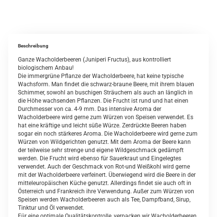
Beschreibung
Ganze Wacholderbeeren (Juniperi Fructus), aus kontrolliert
biologischem Anbau!
Die immergrüne Pflanze der Wacholderbeere, hat keine typische
Wachsform. Man findet die schwarz-braune Beere, mit ihrem blauen
Schimmer, sowohl an buschigen Sträuchern als auch an länglich in
die Höhe wachsenden Pflanzen. Die Frucht ist rund und hat einen
Durchmesser von ca. 4-9 mm. Das intensive Aroma der
Wacholderbeere wird gerne zum Würzen von Speisen verwendet. Es
hat eine kräftige und leicht süße Würze. Zerdrückte Beeren haben
sogar ein noch stärkeres Aroma. Die Wacholderbeere wird gerne zum
Würzen von Wildgerichten genutzt. Mit dem Aroma der Beere kann
der teilweise sehr strenge und eigene Wildgeschmack gedämpft
werden. Die Frucht wird ebenso für Sauerkraut und Eingelegtes
verwendet. Auch der Geschmack von Rot-und Weißkohl wird gerne
mit der Wacholderbeere verfeinert. Überwiegend wird die Beere in der
mitteleuropäischen Küche genutzt. Allerdings findet sie auch oft in
Österreich und Frankreich ihre Verwendung. Außer zum Würzen von
Speisen werden Wacholderbeeren auch als Tee, Dampfband, Sirup,
Tinktur und Öl verwendet.
Für eine optimale Qualitätskontrolle, verpacken wir Wacholderbeeren