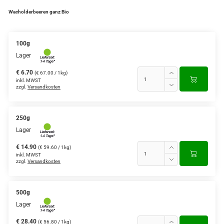
Wacholderbeeren ganz Bio
100g
Lager
€ 6.70
(€ 67.00 / 1kg)
inkl. MWST
zzgl.
Versandkosten
250g
Lager
€ 14.90
(€ 59.60 / 1kg)
inkl. MWST
zzgl.
Versandkosten
500g
Lager
€ 28.40
(€ 56.80 / 1kg)