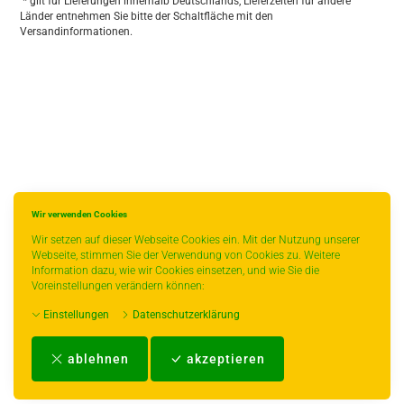
* gilt für Lieferungen innerhalb Deutschlands, Lieferzeiten für andere
Länder entnehmen Sie bitte der Schaltfläche mit den
Versandinformationen.
Wir verwenden Cookies
Wir setzen auf dieser Webseite Cookies ein. Mit der Nutzung unserer
Webseite, stimmen Sie der Verwendung von Cookies zu. Weitere
Information dazu, wie wir Cookies einsetzen, und wie Sie die
Voreinstellungen verändern können:
Einstellungen
Datenschutzerklärung
Impressum
-
AGB
-
Zahlungs- und Versandbedingungen
-
Kontakt
-
Teeinfo
-
ablehnen
akzeptieren
Biozertifikat
-
Widerrufsrecht
-
Datenschutzerklärung
-