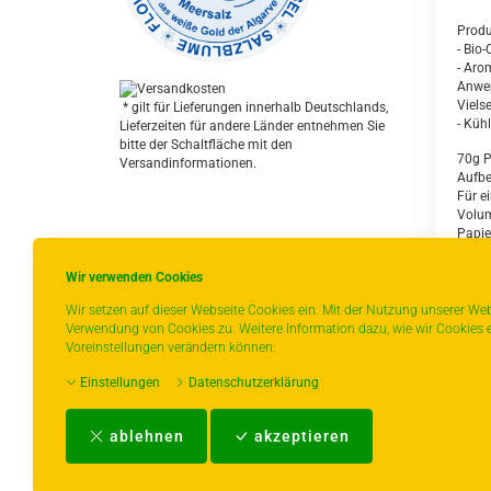
Produ
- Bio
- Aro
Anwe
Viels
* gilt für Lieferungen innerhalb Deutschlands,
- Küh
Lieferzeiten für andere Länder entnehmen Sie
bitte der Schaltfläche mit den
70g P
Versandinformationen.
Aufb
Für e
Volum
Papie
Wir verwenden Cookies
Wir setzen auf dieser Webseite Cookies ein. Mit der Nutzung unserer Web
Verwendung von Cookies zu. Weitere Information dazu, wie wir Cookies e
Voreinstellungen verändern können:
Z
Einstellungen
Datenschutzerklärung
ablehnen
akzeptieren
Impressum
-
AGB
-
Zahlungs- und Vers