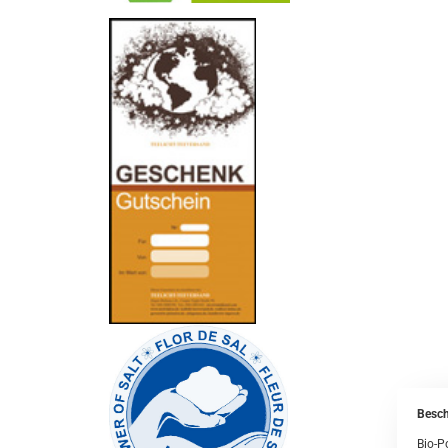
-
----------------
Besch
Bio-P