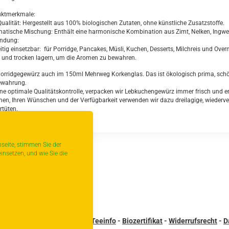
ktmerkmale:
-Qualität: Hergestellt aus 100% biologischen Zutaten, ohne künstliche Zusatzstoffe.
matische Mischung: Enthält eine harmonische Kombination aus Zimt, Nelken, Ingwer
ndung:
eitig einsetzbar: für Porridge, Pancakes, Müsli, Kuchen, Desserts, Milchreis und Ove
l und trocken lagern, um die Aromen zu bewahren.
orridgegewürz auch im 150ml Mehrweg Korkenglas. Das ist ökologisch prima, schön
ewahrung.
ine optimale Qualitätskontrolle
, verpacken wir Lebkuchengewürz immer frisch und er
en, Ihren Wünschen und der Verfügbarkeit verwenden wir dazu dreilagige, wiederver
rtüten.
seite, stimmen Sie der
insetzen, und wie Sie die
urück
andbedingungen
-
Kontakt
-
Teeinfo
-
Biozertifikat
-
Widerrufsrecht
-
D