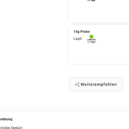
15g Probe
Lager
Weiterempfehlen
reibung
orridge Gewürz