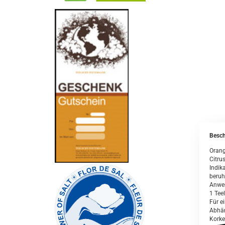
-
----------------
Besch
Orang
Citrus
Indika
beruh
Anwe
1 Tee
Für e
Abhän
Korke