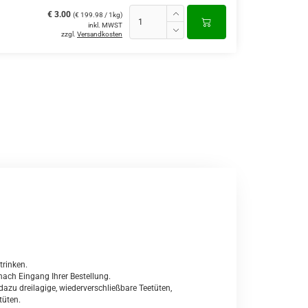
€ 3.00
(€ 199.98 / 1kg)
inkl. MWST
zzgl.
Versandkosten
trinken.
nach Eingang Ihrer Bestellung.
zu dreilagige, wiederverschließbare Teetüten,
tüten.