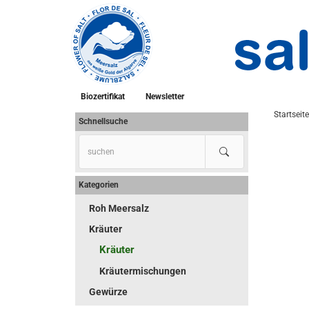
Biozertifikat
Newsletter
Startseite
Schnellsuche
Kategorien
Roh Meersalz
Kräuter
Kräuter
Kräutermischungen
Gewürze